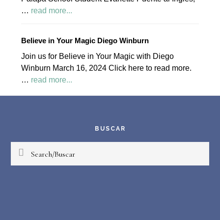
about
…
read more...
April
2024
Believe in Your Magic Diego Winburn
Palapa
Join us for Believe in Your Magic with Diego
Society
Winburn March 16, 2024 Click here to read more.
News
about
…
read more...
Believe
Footer
in
Your
Magic
BUSCAR
Diego
Search/Buscar
Winburn