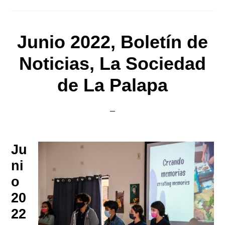
Junio 2022, Boletín de
Noticias, La Sociedad
de La Palapa
Ju
ni
o
20
22