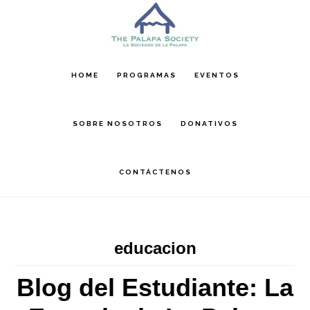
Skip
Skip
Skip
to
to
to
main
primary
footer
content
sidebar
HOME
PROGRAMAS
EVENTOS
SOBRE NOSOTROS
DONATIVOS
CONTÁCTENOS
educacion
Blog del Estudiante: La