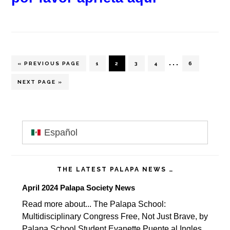
Interim
…
GO
PAGE
PAGE
PAGE
PAGE
PAGE
«
PREVIOUS PAGE
1
2
3
4
6
TO
pages
GO
NEXT PAGE »
TO
omitted
Primary
Español
Sidebar
THE LATEST PALAPA NEWS …
April 2024 Palapa Society News
Read more about... The Palapa School:
Multidisciplinary Congress Free, Not Just Brave, by
Palapa School Student Evanette Puente al Ingles,