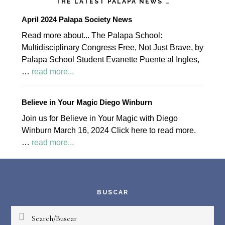
THE LATEST PALAPA NEWS …
April 2024 Palapa Society News
Read more about... The Palapa School:
Multidisciplinary Congress Free, Not Just Brave, by
Palapa School Student Evanette Puente al Ingles,
about
…
read more...
April
2024
Believe in Your Magic Diego Winburn
Palapa
Join us for Believe in Your Magic with Diego
Society
Winburn March 16, 2024 Click here to read more.
News
about
…
read more...
Believe
Footer
in
Your
Magic
BUSCAR
Diego
Search/Buscar
Winburn