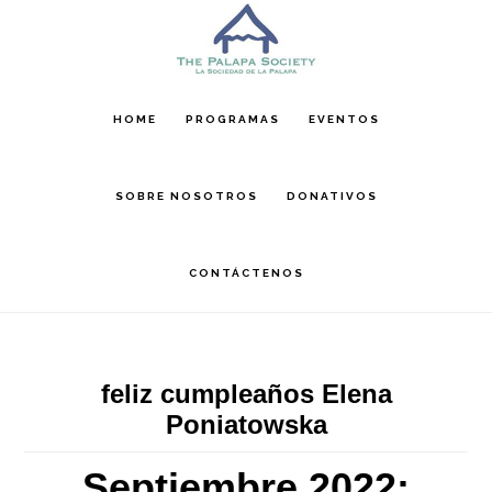
Skip
Skip
Skip
to
to
to
main
primary
footer
content
sidebar
HOME
PROGRAMAS
EVENTOS
SOBRE NOSOTROS
DONATIVOS
CONTÁCTENOS
feliz cumpleaños Elena
Poniatowska
Septiembre 2022: